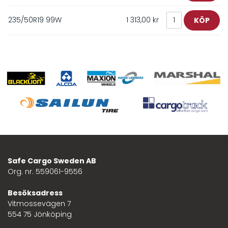
235/50R19 99W
1 313,00 kr
Safe Cargo Sweden AB
Org. nr. 559061-9556
Besöksadress
Vitmossevägen 7
554 75 Jönköping