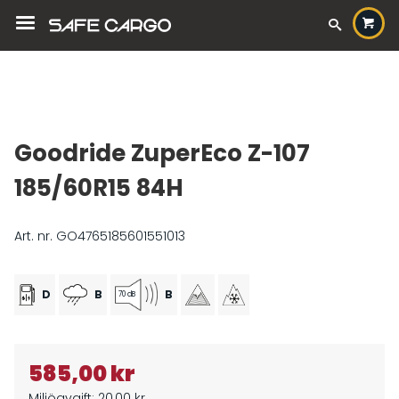
Goodride ZuperEco Z-107
185/60R15 84H
Art. nr. GO4765185601551013
D
B
B
70
dB
585,00 kr
Miljöavgift: 20,00 kr