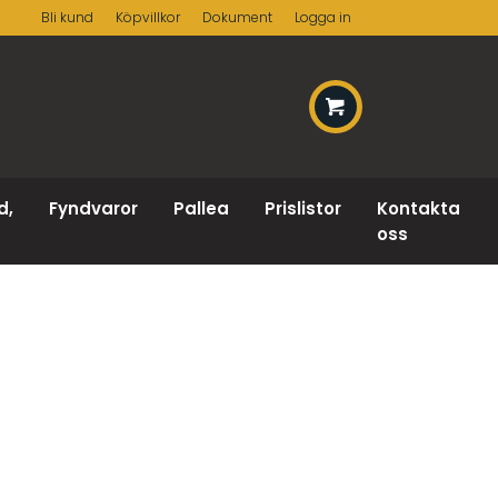
Bli kund
Köpvillkor
Dokument
Logga in
d,
Fyndvaror
Pallea
Prislistor
Kontakta
oss