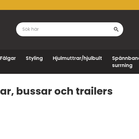
Fälgar
Styling
Hjulmuttrar/hjulbult
Spännban
surrning
ilar, bussar och trailers