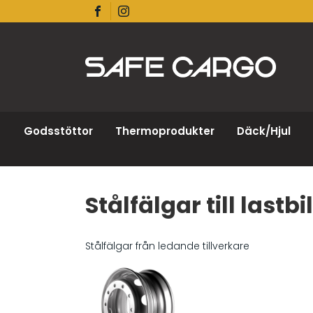
Godsstöttor
Thermoprodukter
Däck/Hjul
Stålfälgar till lastb
Stålfälgar från ledande tillverkare