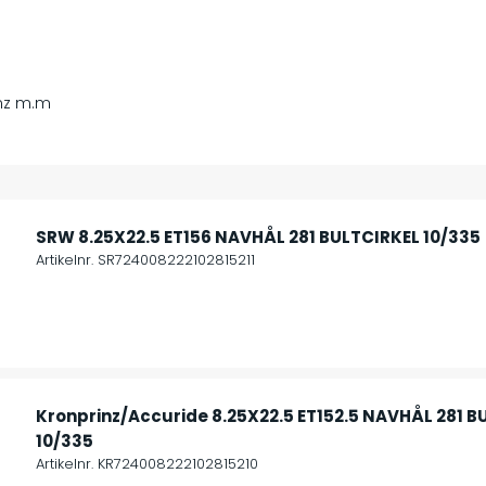
inz m.m
SRW 8.25X22.5 ET156 NAVHÅL 281 BULTCIRKEL 10/335
Artikelnr. SR724008222102815211
Kronprinz/Accuride 8.25X22.5 ET152.5 NAVHÅL 281 B
10/335
Artikelnr. KR724008222102815210