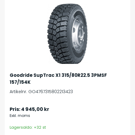
Goodride SupTrac X1 315/80R22.5 3PMSF
157/154K
Artikelnr. GO4767315802213423
Pris:
4 945,00 kr
Exkl. moms
Lagersaldo: +32 st