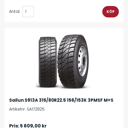
Antal:
Sailun S913A 315/80R22.5 156/153K 3PMSF M+S
Artikelnr. SA172825
Pris:
5 609,00 kr