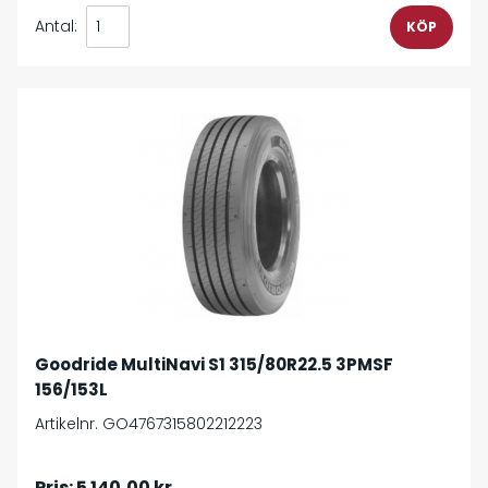
Antal:
Goodride MultiNavi S1 315/80R22.5 3PMSF
156/153L
Artikelnr. GO4767315802212223
Pris:
5 140,00 kr